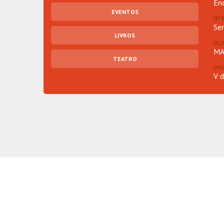
En
EVENTOS
07 
Se
LIVROS
01/
MA
TEATRO
09/
V 