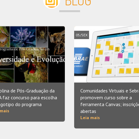
BLOG
05/SEX
iplina de Pós-Graduação da
Comunidades Virtuais e Sebr
 faz concurso para escolha
promovem curso sobre a
ogotipo do programa
ferramenta Canvas; inscriçõ
 mais
abertas
Leia mais