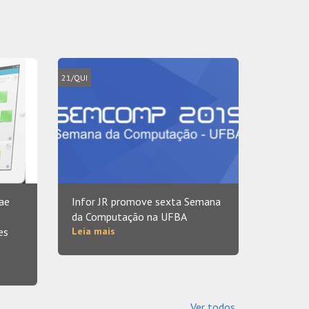
21/QUI
ae
Infor JR promove sexta Semana
da Computação na UFBA
es
Leia mais
Ver todos