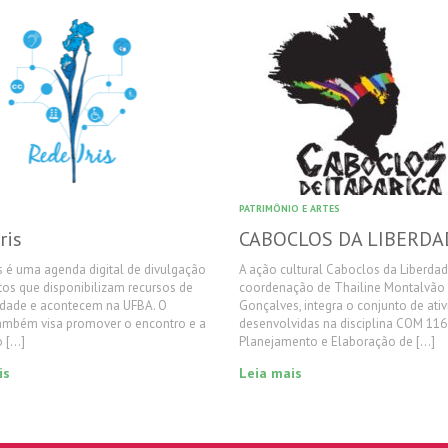
PATRIMÔNIO E ARTES
ris
CABOCLOS DA LIBERDA
is é uma agenda digital de divulgação
A ação cultural Caboclos da Liberdad
os que disponibilizam recursos de
coordenação de Thailine Montalvão e
lidade e acontecem na UFBA. O
Gonçalves, integra o conjunto de ati
também visa promover o encontro e a
desenvolvidas na disciplina COM 116
o […]
Planejamento e Elaboração de […]
is
Leia mais