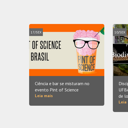
17/SEX
10/SEX
Ciência e bar se misturam no
Disc
evento Pint of Science
UFBA
Leia mais
de l
Leia