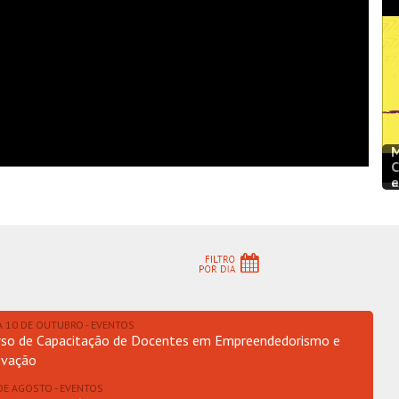
M
C
R
e
A 10 DE OUTUBRO - EVENTOS
rso de Capacitação de Docentes em Empreendedorismo e
ovação
DE AGOSTO - EVENTOS