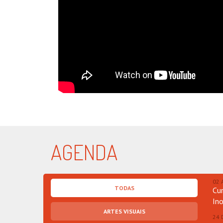
AGENDA
02 
TODAS
Cu
In
ARTES VISUAIS
24 