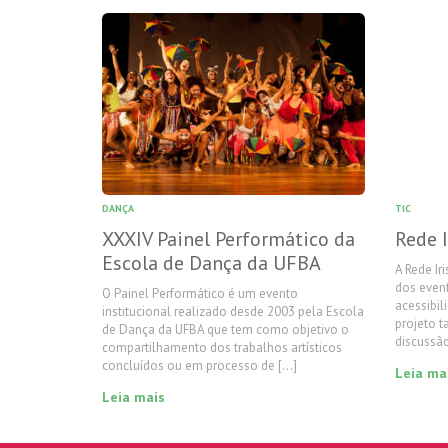
DANÇA
TIC
XXXIV Painel Performático da
Rede I
Escola de Dança da UFBA
A Rede Ir
dos event
O Painel Performático é um evento
acessibi
institucional realizado desde 2003 pela Escola
projeto 
de Dança da UFBA que tem como objetivo o
discussã
compartilhamento dos trabalhos artísticos
concluídos ou em processo de […]
Leia ma
Leia mais